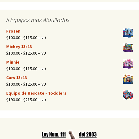
5 Equipos mas Alquilados
Frozen
Rango
$
100.00
-
$
115.00
+ IVU
de
Mickey 13x13
precios:
Rango
$
100.00
-
$
125.00
+ IVU
desde
de
Minnie
$100.00
precios:
Rango
$
100.00
-
$
115.00
+ IVU
hasta
desde
de
$115.00
Cars 13x13
$100.00
precios:
Rango
$
100.00
-
$
125.00
+ IVU
hasta
desde
de
$125.00
Equipo de Rescate - Toddlers
$100.00
precios:
Rango
$
190.00
-
$
215.00
+ IVU
hasta
desde
de
$115.00
$100.00
precios:
hasta
desde
$125.00
$190.00
hasta
$215.00