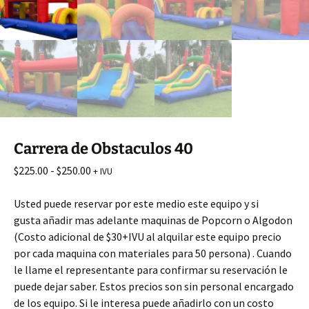
Carrera de Obstaculos 40
Rango
$
225.00
-
$
250.00
+ IVU
de
precios:
Usted puede reservar por este medio este equipo y si
desde
gusta
añadir
mas adelante maquinas de
Popcorn
o Algodon
$225.00
(Costo adicional de $30+IVU al alquilar este equipo precio
hasta
por cada maquina con materiales para 50 persona) . Cuando
$250.00
le llame el representante para confirmar su
reservación
le
puede dejar saber. Estos precios son sin personal encargado
de los equipo. Si le interesa puede
añadirlo
con un costo