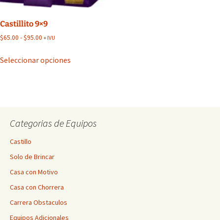
la
la
página
página
Castillito 9×9
de
de
Rango
$
65.00
-
$
95.00
+ IVU
producto
producto
de
Este
precios:
Seleccionar opciones
producto
desde
tiene
$65.00
múltiples
hasta
$95.00
variantes.
Las
Categorias de Equipos
opciones
se
Castillo
pueden
Solo de Brincar
elegir
en
Casa con Motivo
la
Casa con Chorrera
página
Carrera Obstaculos
de
producto
Equipos Adicionales