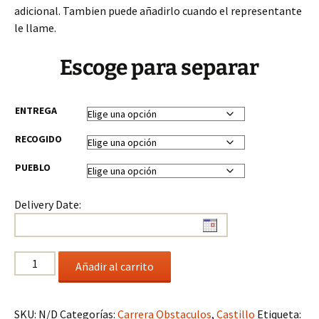
adicional. Tambien puede añadirlo cuando el representante
le llame.
Escoge para separar
ENTREGA
RECOGIDO
PUEBLO
Delivery Date:
Carrera
Añadir al carrito
de
Obstaculos
40
SKU:
N/D
Categorías:
Carrera Obstaculos
,
Castillo
Etiqueta: