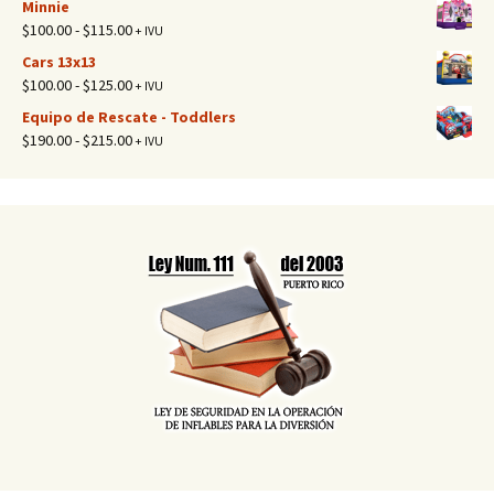
Minnie
$100.00
precios:
Rango
$
100.00
-
$
115.00
+ IVU
hasta
desde
de
$115.00
Cars 13x13
$100.00
precios:
Rango
$
100.00
-
$
125.00
+ IVU
hasta
desde
de
$125.00
Equipo de Rescate - Toddlers
$100.00
precios:
Rango
$
190.00
-
$
215.00
+ IVU
hasta
desde
de
$115.00
$100.00
precios:
hasta
desde
$125.00
$190.00
hasta
$215.00