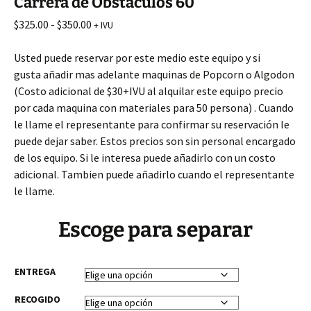
Carrera de Obstaculos 60
Rango
$
325.00
-
$
350.00
+ IVU
de
precios:
Usted puede reservar por este medio este equipo y si
desde
gusta
añadir
mas adelante maquinas de
Popcorn
o Algodon
$325.00
(Costo adicional de $30+IVU al alquilar este equipo precio
hasta
por cada maquina con materiales para 50 persona) . Cuando
$350.00
le llame el representante para confirmar su
reservación
le
puede dejar saber. Estos precios son sin personal encargado
de los equipo. Si le interesa puede
añadirlo
con un costo
adicional. Tambien puede añadirlo cuando el representante
le llame.
Escoge para separar
ENTREGA
RECOGIDO