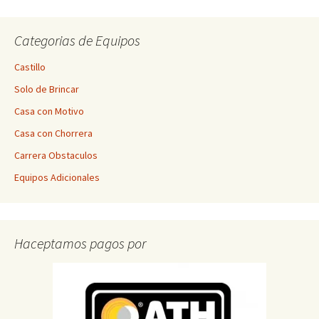
$100.00
variantes.
Las
Categorias de Equipos
opciones
se
Castillo
pueden
Solo de Brincar
elegir
en
Casa con Motivo
la
Casa con Chorrera
página
Carrera Obstaculos
de
producto
Equipos Adicionales
Haceptamos pagos por