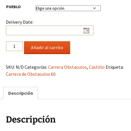
PUEBLO
Delivery Date:
Carrera
Añadir al carrito
de
Obstaculos
60
SKU:
N/D
Categorías:
Carrera Obstaculos
,
Castillo
Etiqueta:
cantidad
Carrera de Obstaculos 60
Descripción
Descripción