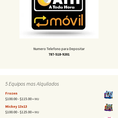
Numero Telefono para Depositar
787-518-9201
5 Equipos mas Alquilados
Frozen
Rango
$
100.00
-
$
115.00
+ IVU
de
Mickey 13x13
precios:
Rango
$
100.00
-
$
125.00
+ IVU
desde
de