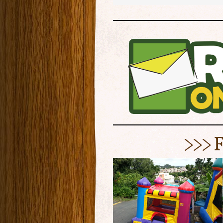
>>> F