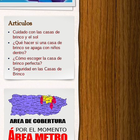
Articulos
Cuidado con las casas de
brinco y el sol
¿Qué hacer si una casa de
brinco se apaga con niños
dentro?
¿Cómo escoger la casa de
brinco perfecta?
Seguridad en las Casas de
Brinco