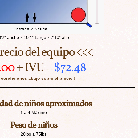
8’2” ancho x 10’4″ Largo x 7′10″ alto
recio del equipo <<<
.00
+ IVU =
$72.48
 condiciones abajo sobre el precio !
dad de niños aproximados
1 a 4 Máximo
Peso de niños
20lbs a 75lbs