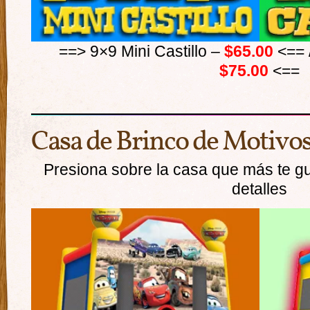
==> 9×9 Mini Castillo –
$65.00
<== /
$75.00
<==
Casa de Brinco de Motivo
Presiona sobre la casa que más te g
detalles