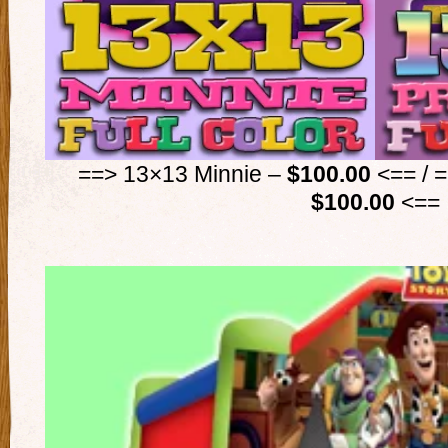
==> 13×13 Minnie –
$100.00
<== / 
$100.00
<==