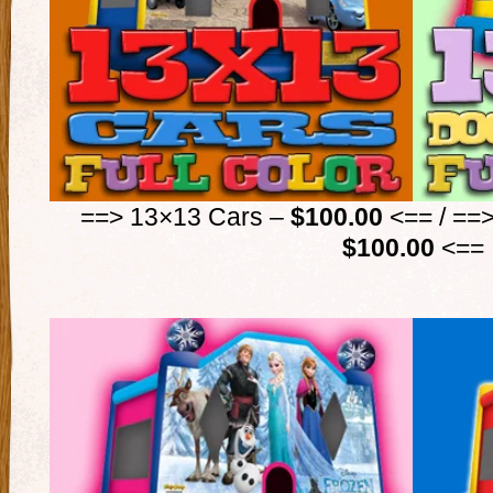
==> 13×13 Cars –
$100.00
<== / ==
$100.00
<==