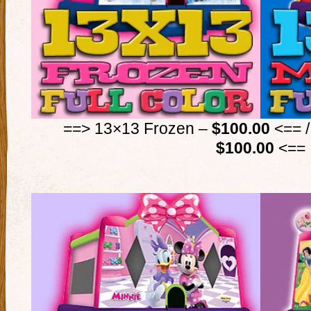
==> 13×13 Frozen –
$100.00
<== /
$100.00
<==