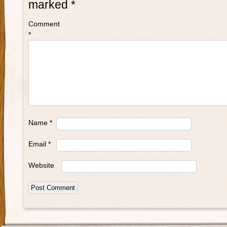
marked
*
Comment
*
Name
*
Email
*
Website