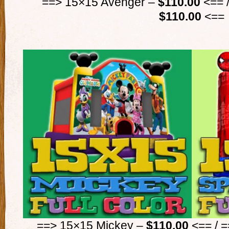
==> 15×15 Avenger –
$110.00
<== /
$110.00
<==
==> 15×15 Mickey –
$110.00
<== / 