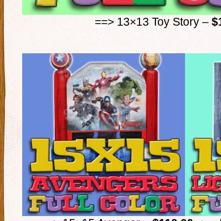
==> 13×13 Toy Story –
$