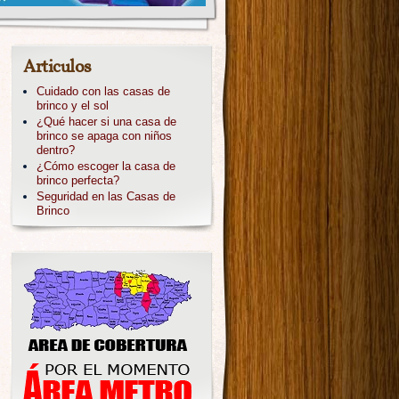
Articulos
Cuidado con las casas de
brinco y el sol
¿Qué hacer si una casa de
brinco se apaga con niños
dentro?
¿Cómo escoger la casa de
brinco perfecta?
Seguridad en las Casas de
Brinco