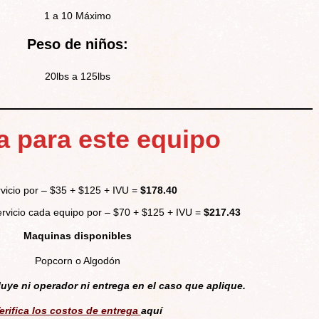
1 a 10 Máximo
Peso de niños:
20lbs a 125lbs
a para este equipo
vicio por – $35 + $125 + IVU =
$178.40
rvicio cada equipo por – $70 + $125 + IVU =
$217.43
Maquinas disponibles
Popcorn o Algodón
luye ni operador ni entrega en el caso que aplique.
erifica los costos de entrega
aquí