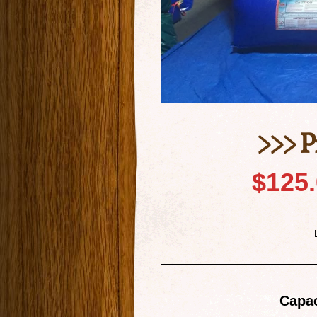
>>> P
$125.
Capac