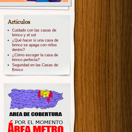
Articulos
Cuidado con las casas de
brinco y el sol
¿Qué hacer si una casa de
brinco se apaga con niños
dentro?
¿Cómo escoger la casa de
brinco perfecta?
Seguridad en las Casas de
Brinco